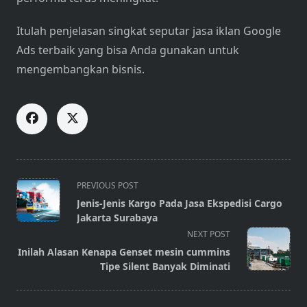
Itulah penjelasan singkat seputar jasa iklan Google
Ads terbaik yang bisa Anda gunakan untuk
mengembangkan bisnis.
<span
PREVIOUS POST
class="nav-
Jenis-Jenis Kargo Pada Jasa Ekspedisi Cargo
subtitle
Jakarta Surabaya
screen-
NEXT POST
reader-
Inilah Alasan Kenapa Genset mesin cummins
text">Page</span>
Tipe Silent Banyak Diminati