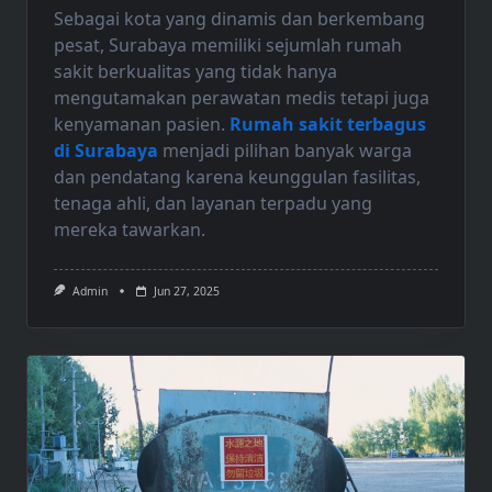
Sebagai kota yang dinamis dan berkembang
pesat, Surabaya memiliki sejumlah rumah
sakit berkualitas yang tidak hanya
mengutamakan perawatan medis tetapi juga
kenyamanan pasien.
Rumah sakit terbagus
di Surabaya
menjadi pilihan banyak warga
dan pendatang karena keunggulan fasilitas,
tenaga ahli, dan layanan terpadu yang
mereka tawarkan.
Admin
Jun 27, 2025