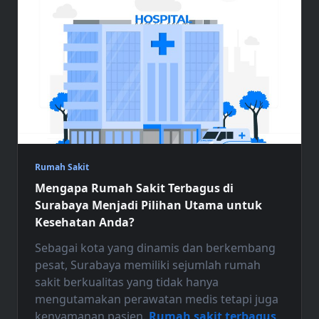
Rumah Sakit
Mengapa Rumah Sakit Terbagus di
Surabaya Menjadi Pilihan Utama untuk
Kesehatan Anda?
Sebagai kota yang dinamis dan berkembang
pesat, Surabaya memiliki sejumlah rumah
sakit berkualitas yang tidak hanya
mengutamakan perawatan medis tetapi juga
kenyamanan pasien.
Rumah sakit terbagus