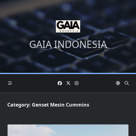
Skip
to
content
GAIA INDONESIA
Category:
Genset Mesin Cummins