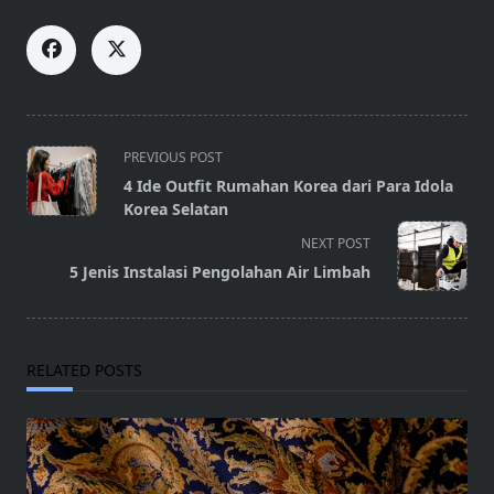
<span
PREVIOUS POST
class="nav-
4 Ide Outfit Rumahan Korea dari Para Idola
subtitle
Korea Selatan
screen-
NEXT POST
reader-
5 Jenis Instalasi Pengolahan Air Limbah
text">Page</span>
RELATED POSTS