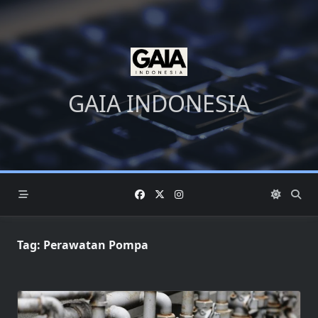
Skip
to
content
GAIA INDONESIA
Tag:
Perawatan Pompa