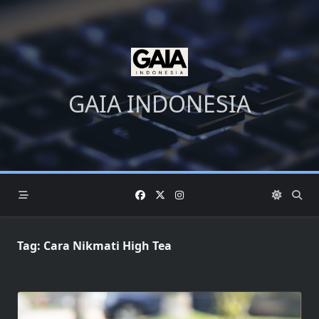
Skip
to
content
GAIA INDONESIA
Tag:
Cara Nikmati High Tea